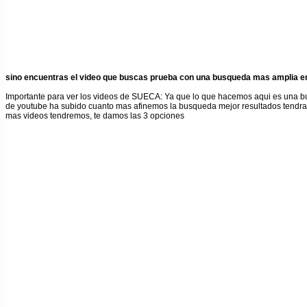
sino encuentras el video que buscas prueba con una busqueda mas amplia en
Importante para ver los videos de SUECA
: Ya que lo que hacemos aqui es una 
de youtube ha subido cuanto mas afinemos la busqueda mejor resultados tendr
mas videos tendremos, te damos las 3 opciones