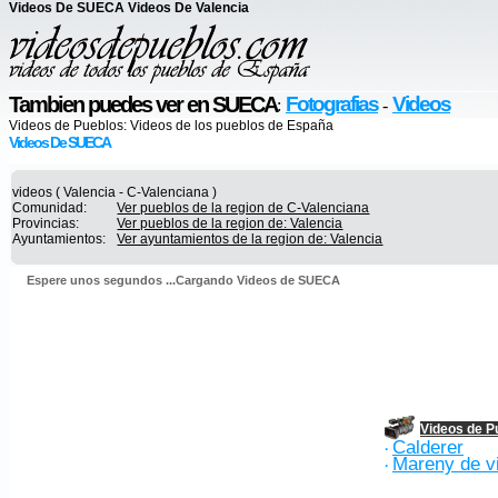
Videos De SUECA Videos De Valencia
Tambien puedes ver en SUECA
Fotografias
Videos
:
-
Videos de Pueblos:
Videos de los pueblos de España
Videos De SUECA
videos ( Valencia - C-Valenciana )
Comunidad:
Ver pueblos de la region de C-Valenciana
Provincias:
Ver pueblos de la region de: Valencia
Ayuntamientos:
Ver ayuntamientos de la region de: Valencia
Espere unos segundos ...Cargando Videos de SUECA
Videos de P
Calderer
·
Mareny de v
·