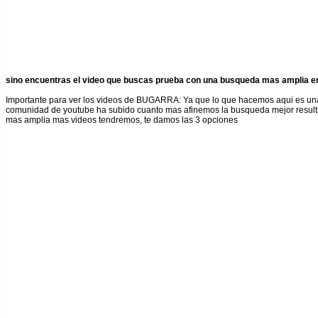
sino encuentras el video que buscas prueba con una busqueda mas amplia en
Importante para ver los videos de BUGARRA
: Ya que lo que hacemos aqui es un
comunidad de youtube ha subido cuanto mas afinemos la busqueda mejor result
mas amplia mas videos tendremos, te damos las 3 opciones