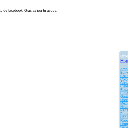
d de facebook: Gracias por tu ayuda
Otro
Es
Arge
Boliv
Chil
Colo
Cost
Cub
Ecua
El S
Guat
Hond
Mexi
Nica
Pan
Para
Peru
Repu
Urug
Vene