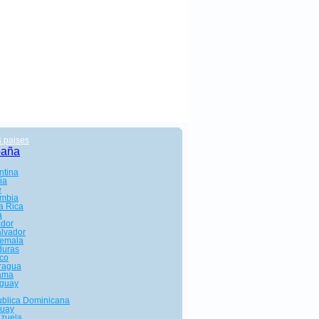
s paises
paña
ntina
ia
e
mbia
a Rica
a
dor
alvador
emala
uras
co
ragua
ama
guay
blica Dominicana
uay
zuela