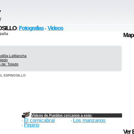
NOSILLO
Fotografias
Videos
:
-
spaña
Map
astilla-LaMancha
oledo
n de: Toledo
 EL ESPINOSILLO
Videos de Pueblos cercanos a este:
El cornicabral
Los manzanos
·
·
Pepino
·
Ver 