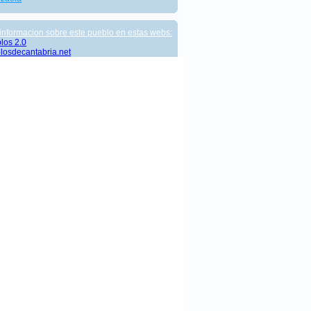
informacion sobre este pueblo en estas webs:
los 2.0
losdecantabria.net