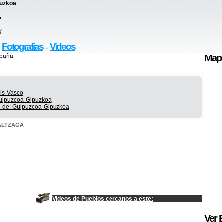
puzkoa
Fotografias
Videos
:
-
spaña
Map
ais-Vasco
Guipuzcoa-Gipuzkoa
on de: Guipuzcoa-Gipuzkoa
e ALTZAGA
Videos de Pueblos cercanos a este:
Ver 