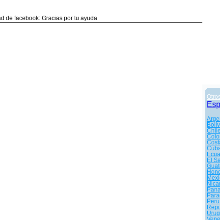
d de facebook: Gracias por tu ayuda
Otro
Es
Arge
Boliv
Chil
Colo
Cost
Cub
Ecua
El S
Guat
Hond
Mexi
Nica
Pan
Para
Peru
Repu
Urug
Vene