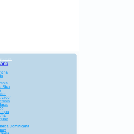
s paises
paña
ntina
ia
e
mbia
a Rica
a
dor
alvador
emala
uras
co
ragua
ama
guay
blica Dominicana
uay
zuela