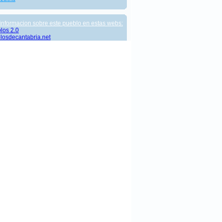
informacion sobre este pueblo en estas webs:
los 2.0
losdecantabria.net