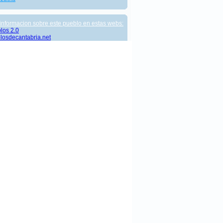
informacion sobre este pueblo en estas webs:
los 2.0
losdecantabria.net