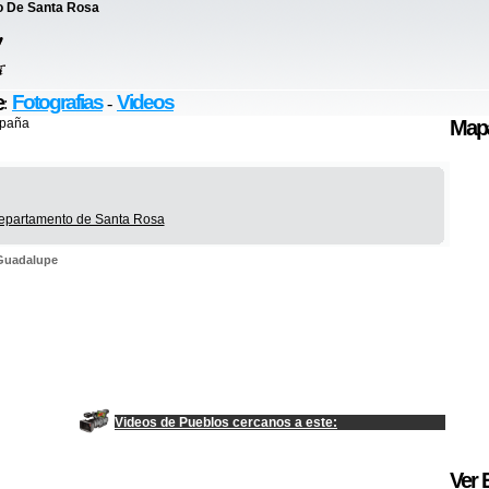
o De Santa Rosa
e
Fotografias
Videos
:
-
spaña
Mapa
 Departamento de Santa Rosa
 Guadalupe
Videos de Pueblos cercanos a este:
Ver 