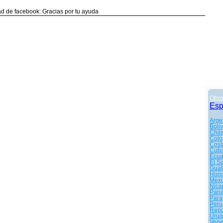
d de facebook: Gracias por tu ayuda
Otro
Es
Arge
Boliv
Chil
Colo
Cost
Cub
Ecua
El S
Guat
Hond
Mexi
Nica
Pan
Para
Peru
Repu
Urug
Vene