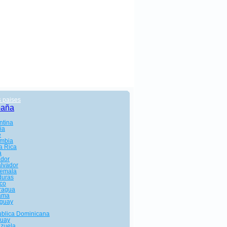
s paises
paña
ntina
ia
e
mbia
a Rica
a
dor
alvador
emala
uras
co
ragua
ama
guay
blica Dominicana
uay
zuela