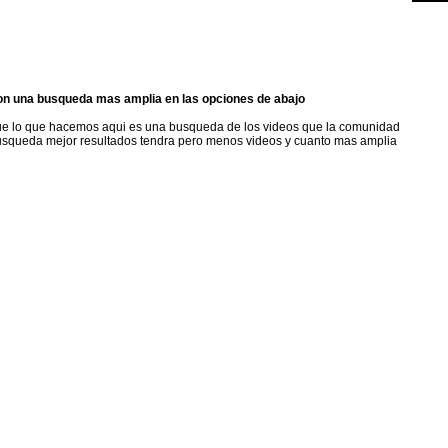
on una busqueda mas amplia en las opciones de abajo
ue lo que hacemos aqui es una busqueda de los videos que la comunidad
usqueda mejor resultados tendra pero menos videos y cuanto mas amplia