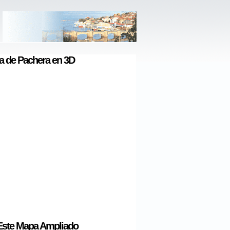
 de Pachera en 3D
Este Mapa Ampliado