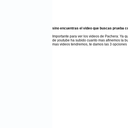
sino encuentras el video que buscas prueba c
Importante para ver los videos de Pachera
: Ya q
de youtube ha subido cuanto mas afinemos la b
mas videos tendremos, te damos las 3 opciones