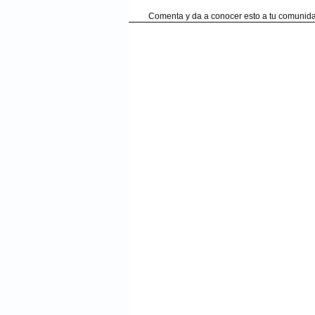
Comenta y da a conocer esto a tu comunida