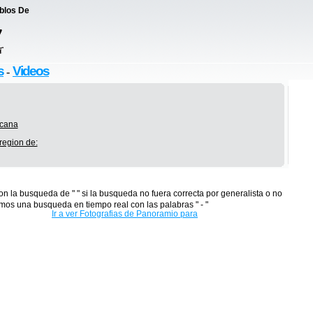
eblos De
s
Videos
-
icana
region de:
con la busqueda de " " si la busqueda no fuera correcta por generalista o no
mos una busqueda en tiempo real con las palabras " - "
Ir a ver Fotografias de Panoramio para