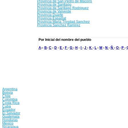
Provincia de San Pedro de Macoris
Provincia de Santiago
Provincia de Santiago Rodriguez
Provincia de Valverde
Provincia Duarte
Provincia Espaillat
Provincia Maria Trinidad Sanchez
Provincia Sanchez Ramirez
Por Inicial del nombre del pueblo
A
--
B
-
C
-
D
-
E
-
F
-
G
-
H
-
I
-
J
-
K
-
L
-
M
-
N
-
Ñ
-
O
-
P
-
Argentina
Bolivia
Chile
Colombia
Costa Rica
Cuba
Ecuador
El Salvador
Guatemala
Honduras
Mexico
Nicaragua