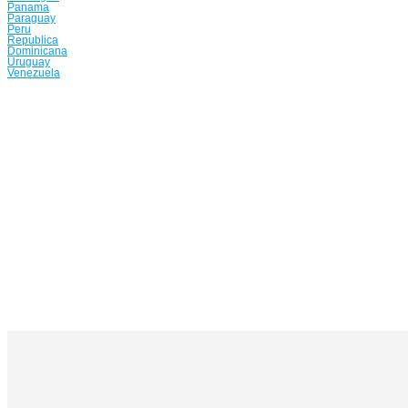
Panama
Paraguay
Peru
Republica
Dominicana
Uruguay
Venezuela