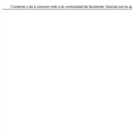
Comenta y da a conocer esto a tu comunidad de facebook: Gracias por tu 