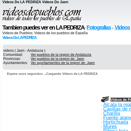
Videos De LA PEDRIZA Videos De Jaen
Tambien puedes ver en LA PEDRIZA
Fotografias
Videos
:
-
Videos de Pueblos:
Videos de los pueblos de España
Videos De LA PEDRIZA
videos ( Jaen - Andalucia )
Comunidad:
Ver pueblos de la region de Andalucia
Provincias:
Ver pueblos de la region de: Jaen
Ayuntamientos:
Ver ayuntamientos de la region de: Jaen
Espere unos segundos ...Cargando Videos de LA PEDRIZA
Videos de P
Alcala la rea
·
Casillas de
·
Charilla
·
Fuente alam
·
Hortichuela
·
Mures
·
Ribera baja