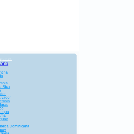
s paises
paña
ntina
ia
e
mbia
a Rica
a
dor
alvador
emala
uras
co
ragua
ama
guay
blica Dominicana
uay
zuela