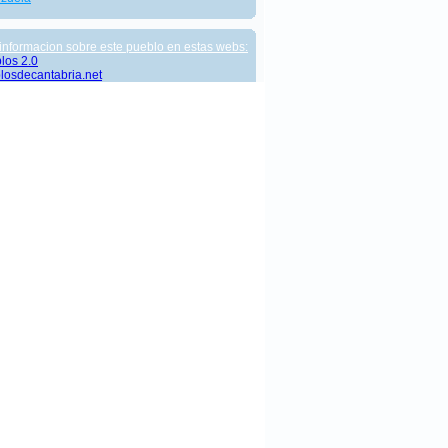
informacion sobre este pueblo en estas webs:
los 2.0
losdecantabria.net