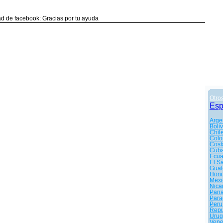
d de facebook: Gracias por tu ayuda
Otro
Es
Arge
Boliv
Chil
Colo
Cost
Cub
Ecua
El S
Guat
Hond
Mexi
Nica
Pan
Para
Peru
Repu
Urug
Vene