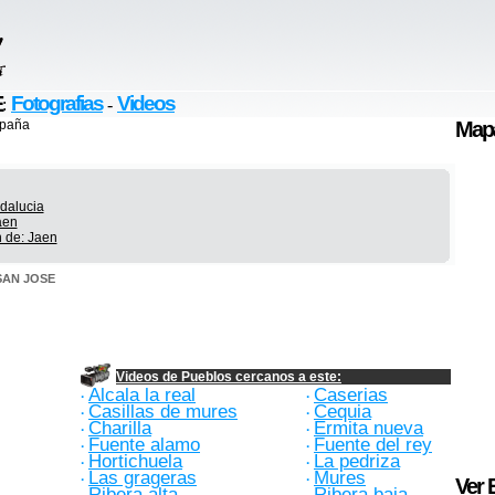
E
Fotografias
Videos
:
-
spaña
Map
ndalucia
aen
n de: Jaen
 SAN JOSE
Videos de Pueblos cercanos a este:
Alcala la real
Caserias
·
·
Casillas de mures
Cequia
·
·
Charilla
Ermita nueva
·
·
Fuente alamo
Fuente del rey
·
·
Hortichuela
La pedriza
·
·
Las grageras
Mures
·
·
Ver 
Ribera alta
Ribera baja