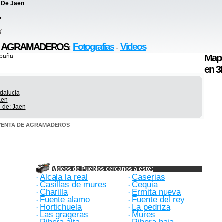
 De Jaen
 DE AGRAMADEROS
Fotografias
Videos
:
-
spaña
Map
en 3
ndalucia
aen
n de: Jaen
de VENTA DE AGRAMADEROS
Videos de Pueblos cercanos a este:
Alcala la real
Caserias
·
·
Casillas de mures
Cequia
·
·
Charilla
Ermita nueva
·
·
Fuente alamo
Fuente del rey
·
·
Hortichuela
La pedriza
·
·
Las grageras
Mures
·
·
Ribera alta
Ribera baja