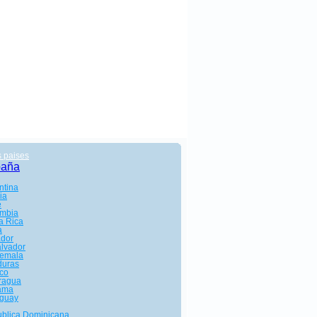
s paises
paña
ntina
ia
e
mbia
a Rica
a
dor
alvador
emala
uras
co
ragua
ama
guay
blica Dominicana