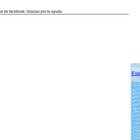
d de facebook: Gracias por tu ayuda
Otro
Es
Arge
Boliv
Chil
Colo
Cost
Cub
Ecua
El S
Guat
Hond
Mexi
Nica
Pan
Para
Peru
Repu