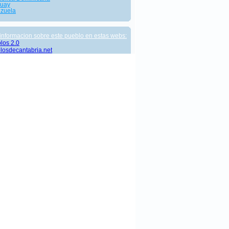
uay
zuela
informacion sobre este pueblo en estas webs:
los 2.0
losdecantabria.net