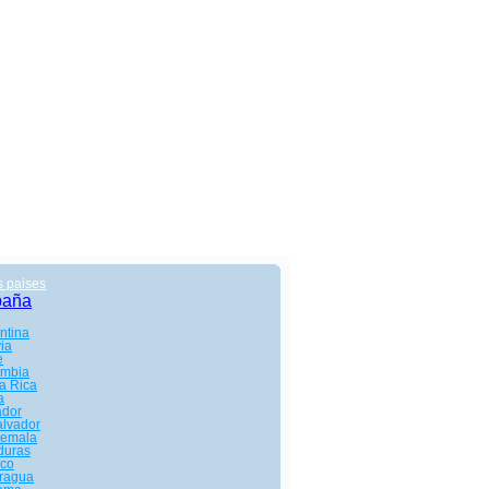
s paises
paña
ntina
via
e
ombia
a Rica
a
ador
alvador
temala
duras
co
ragua