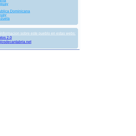
ama
aguay
blica Dominicana
guay
zuela
informacion sobre este pueblo en estas webs:
los 2.0
losdecantabria.net