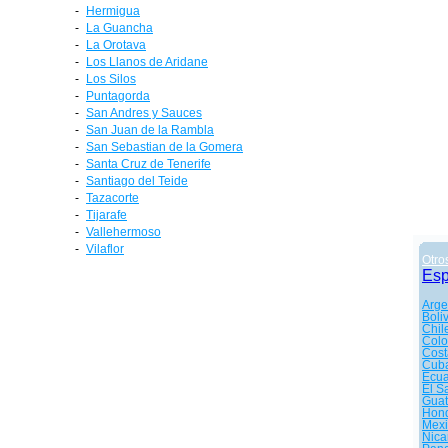
-
Hermigua
-
La Guancha
-
La Orotava
-
Los Llanos de Aridane
-
Los Silos
-
Puntagorda
-
San Andres y Sauces
-
San Juan de la Rambla
-
San Sebastian de la Gomera
-
Santa Cruz de Tenerife
-
Santiago del Teide
-
Tazacorte
-
Tijarafe
-
Vallehermoso
-
Vilaflor
Otro
Es
Arge
Boli
Chil
Col
Cost
Cub
Ecu
El S
Gua
Hon
Mexi
Nica