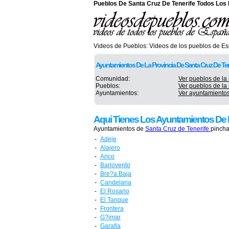
Pueblos De Santa Cruz De Tenerife Todos Los
Videos de Pueblos:
Videos de los pueblos de E
Ayuntamientos De La Provincia De Santa Cruz De Ten
Comunidad:
Ver pueblos de la
Pueblos:
Ver pueblos de la 
Ayuntamientos:
Ver ayuntamientos
Aqui Tienes Los Ayuntamientos De 
Ayuntamientos de
Santa Cruz de Tenerife
pincha
-
Adeje
-
Alajero
-
Arico
-
Barlovento
-
Bre?a Baja
-
Candelaria
-
El Rosario
-
El Tanque
-
Frontera
-
G?imar
-
Garafia