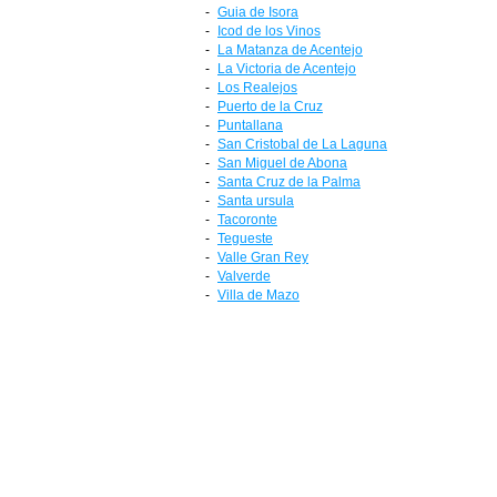
-
Guia de Isora
-
Icod de los Vinos
-
La Matanza de Acentejo
-
La Victoria de Acentejo
-
Los Realejos
-
Puerto de la Cruz
-
Puntallana
-
San Cristobal de La Laguna
-
San Miguel de Abona
-
Santa Cruz de la Palma
-
Santa ursula
-
Tacoronte
-
Tegueste
-
Valle Gran Rey
-
Valverde
-
Villa de Mazo