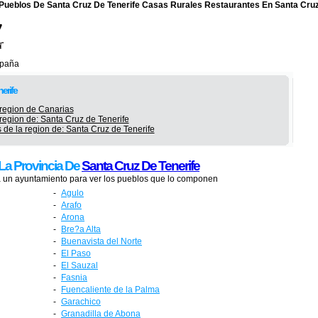
 Pueblos De Santa Cruz De Tenerife Casas Rurales Restaurantes En Santa Cruz
spaña
erife
 region de Canarias
region de: Santa Cruz de Tenerife
 de la region de: Santa Cruz de Tenerife
La Provincia De
Santa Cruz De Tenerife
 un ayuntamiento para ver los pueblos que lo componen
-
Agulo
-
Arafo
-
Arona
-
Bre?a Alta
-
Buenavista del Norte
-
El Paso
-
El Sauzal
-
Fasnia
-
Fuencaliente de la Palma
-
Garachico
-
Granadilla de Abona