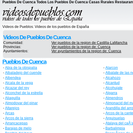
Pueblos De Cuenca Todos Los Pueblos De Cuenca Casas Rurales Restauran
Videos de Pueblos:
Videos de los pueblos de España
Videos De Pueblos De Cuenca
Comunidad:
Ver pueblos de la region de Castilla-LaMancha
Provincias:
Ver pueblos de la region de: Cuenca
Ayuntamientos:
Ver ayuntamientos de la region de: Cuenca
Pueblos De Cuenca
-
Abia de la obispalia
-
Alarcon
-
Albaladejo del cuende
-
Albalate de las 
-
Albendea
-
Alcahozo
-
Alcala de la vega
-
Alcantud
-
Alcazar del rey
-
Alcohujate
-
Alconchel de la estrella
-
Algarra
-
Aliaguilla
-
Almendros
-
Almodovar del pinar
-
Almonacid del 
-
Altarejos
-
Arandilla del arr
-
Arcas
-
Arcos de la cant
-
Arcos de la sierra
-
Arguisuelas
-
Arrancacepas
-
Atalaya del caÃ‘
-
Barajas de melo
-
Barbalimpia