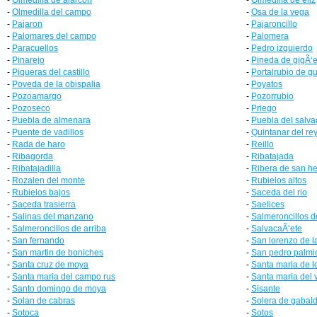
-
Olmedilla de alarcon
-
Olmedilla de eliz
-
Olmedilla del campo
-
Osa de la vega
-
Pajaron
-
Pajaroncillo
-
Palomares del campo
-
Palomera
-
Paracuellos
-
Pedro izquierdo
-
Pinarejo
-
Pineda de gigÃ‘e
-
Piqueras del castillo
-
Portalrubio de 
-
Poveda de la obispalia
-
Poyatos
-
Pozoamargo
-
Pozorrubio
-
Pozoseco
-
Priego
-
Puebla de almenara
-
Puebla del salva
-
Puente de vadillos
-
Quintanar del re
-
Rada de haro
-
Reillo
-
Ribagorda
-
Ribatajada
-
Ribatajadilla
-
Ribera de san h
-
Rozalen del monte
-
Rubielos altos
-
Rubielos bajos
-
Saceda del rio
-
Saceda trasierra
-
Saelices
-
Salinas del manzano
-
Salmeroncillos d
-
Salmeroncillos de arriba
-
SalvacaÃ‘ete
-
San fernando
-
San lorenzo de la
-
San martin de boniches
-
San pedro palmi
-
Santa cruz de moya
-
Santa maria de l
-
Santa maria del campo rus
-
Santa maria del 
-
Santo domingo de moya
-
Sisante
-
Solan de cabras
-
Solera de gabal
-
Sotoca
-
Sotos