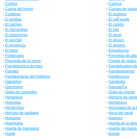
-
Colliga
-
Cuenca
-
Cueva del hierro
-
Cuevas de velas
-
Culebras
-
El acebron
-
El arrabal
-
El caÃ‘avate
-
El carmen
-
El cubillo
-
El herrumblar
-
El hito
-
El pedernoso
-
El peral
-
El perchel
-
El picazo
-
El provencio
-
El simarro
-
El tobar
-
Enguidanos
-
Fontanales
-
Fresneda de alta
-
Fresneda de la sierra
-
Fuente de pedro
-
Fuentelespino de haro
-
Fuentelespino d
-
Fuentes
-
Fuentesbuenas
-
Fuentesclaras del chillaron
-
Fuertescusa
-
Gabaldon
-
Garaballa
-
Garcinarro
-
GascueÃ‘a
-
Graja de campalbo
-
Graja de iniesta
-
Henarejos
-
Herreria de santa
-
Honrubia
-
Hontanaya
-
Hontecillas
-
Horcajada de la 
-
Horcajo de santiago
-
Hoya del peral
-
Huelamo
-
Huelves
-
Huerguina
-
Huerta de la obis
-
Huerta de marojales
-
Huerta del marq
-
Huete
-
Iniesta