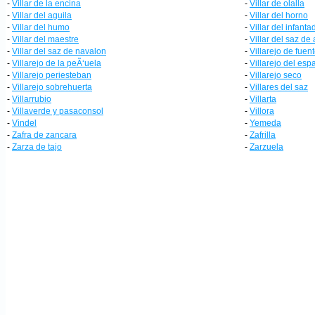
-
Villar de la encina
-
Villar de olalla
-
Villar del aguila
-
Villar del horno
-
Villar del humo
-
Villar del infanta
-
Villar del maestre
-
Villar del saz de
-
Villar del saz de navalon
-
Villarejo de fuen
-
Villarejo de la peÃ‘uela
-
Villarejo del espa
-
Villarejo periesteban
-
Villarejo seco
-
Villarejo sobrehuerta
-
Villares del saz
-
Villarrubio
-
Villarta
-
Villaverde y pasaconsol
-
Villora
-
Vindel
-
Yemeda
-
Zafra de zancara
-
Zafrilla
-
Zarza de tajo
-
Zarzuela