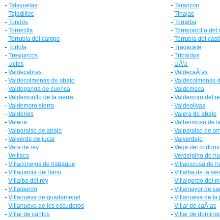
-
Talayuelas
-
Tarancon
-
Tejadillos
-
Tinajas
-
Tondos
-
Torralba
-
Torrecilla
-
Torrejoncillo del 
-
Torrubia del campo
-
Torrubia del casti
-
Tortola
-
Tragacete
-
Tresjuncos
-
Tribaldos
-
Ucles
-
UÃ‘a
-
Valdecabras
-
ValdecaÃ‘as
-
Valdecolmenas de abajo
-
Valdecolmenas d
-
Valdeganga de cuenca
-
Valdemeca
-
Valdemorillo de la sierra
-
Valdemoro del r
-
Valdemoro sierra
-
Valdeolivas
-
Valderios
-
Valera de abajo
-
Valeria
-
Valhermoso de la
-
Valparaiso de abajo
-
Valparaiso de ar
-
Valverde de jucar
-
Valverdejo
-
Vara de rey
-
Vega del codorn
-
Vellisca
-
Verdelpino de hu
-
Villaconejos de trabaque
-
Villaescusa de h
-
Villagarcia del llano
-
Villalba de la sie
-
Villalba del rey
-
Villalgordo del 
-
Villalpardo
-
Villamayor de sa
-
Villanueva de guadamejud
-
Villanueva de la 
-
Villanueva de los escuderos
-
Villar de caÃ‘as
-
Villar de cantos
-
Villar de doming