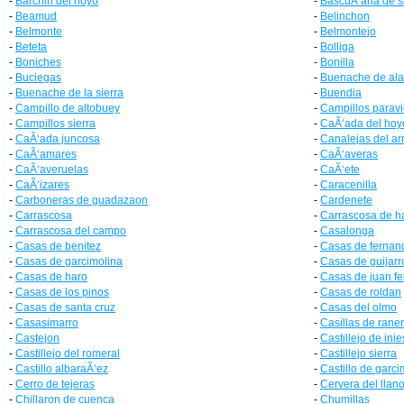
-
Barchin del hoyo
-
BascuÃ‘ana de s
-
Beamud
-
Belinchon
-
Belmonte
-
Belmontejo
-
Beteta
-
Bolliga
-
Boniches
-
Bonilla
-
Buciegas
-
Buenache de ala
-
Buenache de la sierra
-
Buendia
-
Campillo de altobuey
-
Campillos paravi
-
Campillos sierra
-
CaÃ‘ada del hoy
-
CaÃ‘ada juncosa
-
Canalejas del ar
-
CaÃ‘amares
-
CaÃ‘averas
-
CaÃ‘averuelas
-
CaÃ‘ete
-
CaÃ‘izares
-
Caracenilla
-
Carboneras de guadazaon
-
Cardenete
-
Carrascosa
-
Carrascosa de h
-
Carrascosa del campo
-
Casalonga
-
Casas de benitez
-
Casas de fernan
-
Casas de garcimolina
-
Casas de guijarr
-
Casas de haro
-
Casas de juan f
-
Casas de los pinos
-
Casas de roldan
-
Casas de santa cruz
-
Casas del olmo
-
Casasimarro
-
Casillas de rane
-
Castejon
-
Castillejo de inie
-
Castillejo del romeral
-
Castillejo sierra
-
Castillo albaraÃ‘ez
-
Castillo de garc
-
Cerro de tejeras
-
Cervera del llan
-
Chillaron de cuenca
-
Chumillas