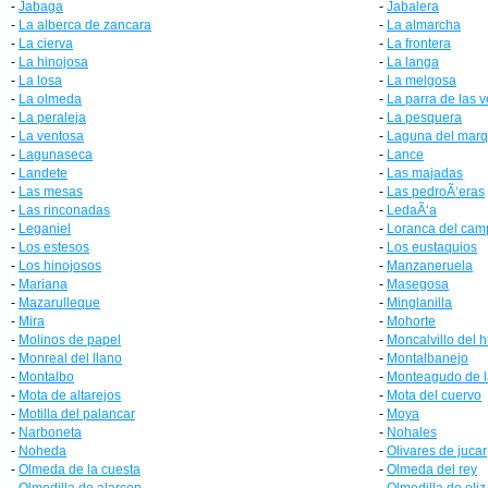
-
Jabaga
-
Jabalera
-
La alberca de zancara
-
La almarcha
-
La cierva
-
La frontera
-
La hinojosa
-
La langa
-
La losa
-
La melgosa
-
La olmeda
-
La parra de las 
-
La peraleja
-
La pesquera
-
La ventosa
-
Laguna del mar
-
Lagunaseca
-
Lance
-
Landete
-
Las majadas
-
Las mesas
-
Las pedroÃ‘eras
-
Las rinconadas
-
LedaÃ‘a
-
Leganiel
-
Loranca del cam
-
Los estesos
-
Los eustaquios
-
Los hinojosos
-
Manzaneruela
-
Mariana
-
Masegosa
-
Mazarulleque
-
Minglanilla
-
Mira
-
Mohorte
-
Molinos de papel
-
Moncalvillo del 
-
Monreal del llano
-
Montalbanejo
-
Montalbo
-
Monteagudo de l
-
Mota de altarejos
-
Mota del cuervo
-
Motilla del palancar
-
Moya
-
Narboneta
-
Nohales
-
Noheda
-
Olivares de jucar
-
Olmeda de la cuesta
-
Olmeda del rey