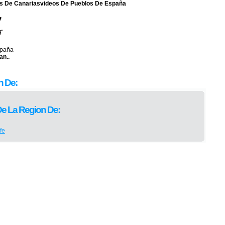
s De Canariasvideos De Pueblos De España
spaña
an..
n De:
De La Region De:
fe