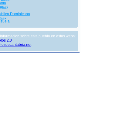
ama
aguay
blica Dominicana
guay
zuela
informacion sobre este pueblo en estas webs:
los 2.0
losdecantabria.net