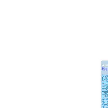
Otro
Es
Arge
Boli
Chil
Col
Cost
Cub
Ecu
El S
Gua
Hon
Mexi
Nica