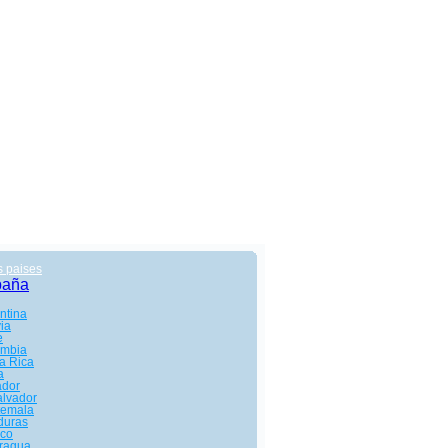
s paises
paña
ntina
via
e
ombia
a Rica
a
ador
alvador
temala
duras
co
ragua