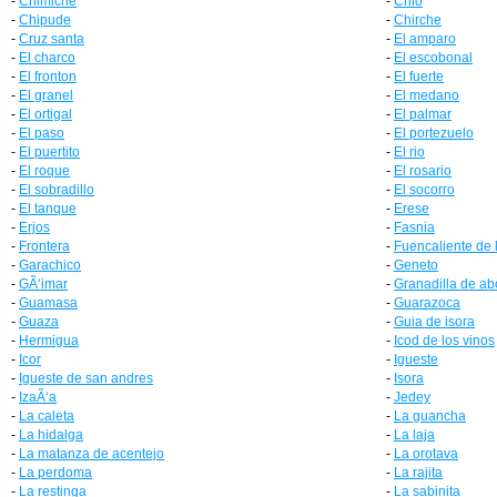
-
Chimiche
-
Chio
-
Chipude
-
Chirche
-
Cruz santa
-
El amparo
-
El charco
-
El escobonal
-
El fronton
-
El fuerte
-
El granel
-
El medano
-
El ortigal
-
El palmar
-
El paso
-
El portezuelo
-
El puertito
-
El rio
-
El roque
-
El rosario
-
El sobradillo
-
El socorro
-
El tanque
-
Erese
-
Erjos
-
Fasnia
-
Frontera
-
Fuencaliente de 
-
Garachico
-
Geneto
-
GÃ‘imar
-
Granadilla de a
-
Guamasa
-
Guarazoca
-
Guaza
-
Guia de isora
-
Hermigua
-
Icod de los vinos
-
Icor
-
Igueste
-
Igueste de san andres
-
Isora
-
IzaÃ‘a
-
Jedey
-
La caleta
-
La guancha
-
La hidalga
-
La laja
-
La matanza de acentejo
-
La orotava
-
La perdoma
-
La rajita
-
La restinga
-
La sabinita