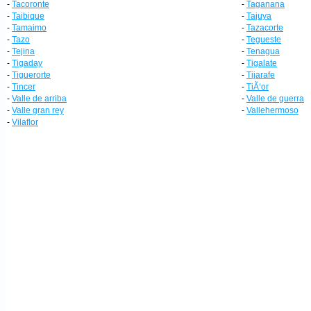
-
Tacoronte
-
Taganana
-
Taibique
-
Tajuya
-
Tamaimo
-
Tazacorte
-
Tazo
-
Tegueste
-
Tejina
-
Tenagua
-
Tigaday
-
Tigalate
-
Tiguerorte
-
Tijarafe
-
Tincer
-
TiÃ‘or
-
Valle de arriba
-
Valle de guerra
-
Valle gran rey
-
Vallehermoso
-
Vilaflor