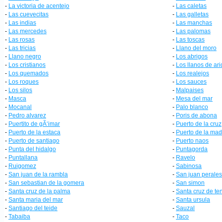
-
La victoria de acentejo
-
Las caletas
-
Las cuevecitas
-
Las galletas
-
Las indias
-
Las manchas
-
Las mercedes
-
Las palomas
-
Las rosas
-
Las toscas
-
Las tricias
-
Llano del moro
-
Llano negro
-
Los abrigos
-
Los cristianos
-
Los llanos de ar
-
Los quemados
-
Los realejos
-
Los roques
-
Los sauces
-
Los silos
-
Malpaises
-
Masca
-
Mesa del mar
-
Mocanal
-
Palo blanco
-
Pedro alvarez
-
Poris de abona
-
Puertito de gÃ‘imar
-
Puerto de la cruz
-
Puerto de la estaca
-
Puerto de la ma
-
Puerto de santiago
-
Puerto naos
-
Punta del hidalgo
-
Puntagorda
-
Puntallana
-
Ravelo
-
Ruigomez
-
Sabinosa
-
San juan de la rambla
-
San juan perales
-
San sebastian de la gomera
-
San simon
-
Santa cruz de la palma
-
Santa cruz de ten
-
Santa maria del mar
-
Santa ursula
-
Santiago del teide
-
Sauzal
-
Tabaiba
-
Taco