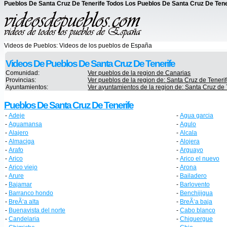
Pueblos De Santa Cruz De Tenerife Todos Los Pueblos De Santa Cruz De Tene
Videos de Pueblos:
Videos de los pueblos de España
Videos De Pueblos De Santa Cruz De Tenerife
Comunidad:
Ver pueblos de la region de Canarias
Provincias:
Ver pueblos de la region de: Santa Cruz de Teneri
Ayuntamientos:
Ver ayuntamientos de la region de: Santa Cruz de 
Pueblos De Santa Cruz De Tenerife
-
Adeje
-
Agua garcia
-
Aguamansa
-
Agulo
-
Alajero
-
Alcala
-
Almaciga
-
Alojera
-
Arafo
-
Arguayo
-
Arico
-
Arico el nuevo
-
Arico viejo
-
Arona
-
Arure
-
Bailadero
-
Bajamar
-
Barlovento
-
Barranco hondo
-
Benchijigua
-
BreÃ‘a alta
-
BreÃ‘a baja
-
Buenavista del norte
-
Cabo blanco
-
Candelaria
-
Chiguergue