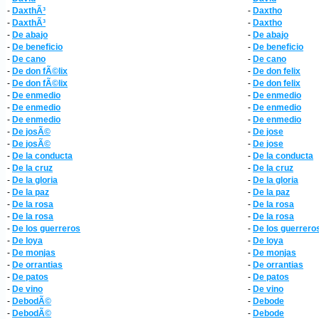
-
DaxthÃ³
-
Daxtho
-
DaxthÃ³
-
Daxtho
-
De abajo
-
De abajo
-
De beneficio
-
De beneficio
-
De cano
-
De cano
-
De don fÃ©lix
-
De don felix
-
De don fÃ©lix
-
De don felix
-
De enmedio
-
De enmedio
-
De enmedio
-
De enmedio
-
De enmedio
-
De enmedio
-
De josÃ©
-
De jose
-
De josÃ©
-
De jose
-
De la conducta
-
De la conducta
-
De la cruz
-
De la cruz
-
De la gloria
-
De la gloria
-
De la paz
-
De la paz
-
De la rosa
-
De la rosa
-
De la rosa
-
De la rosa
-
De los guerreros
-
De los guerrero
-
De loya
-
De loya
-
De monjas
-
De monjas
-
De orrantias
-
De orrantias
-
De patos
-
De patos
-
De vino
-
De vino
-
DebodÃ©
-
Debode
-
DebodÃ©
-
Debode