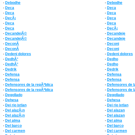
-
Debodhe
-
Debodhe
-
Deca
-
Deca
-
Deca
-
Deca
-
DecÃ¡
-
Deca
-
Deca
-
Deca
-
Deca
-
DecÃ¡
-
DecandejÃ©
-
Decandeje
-
DecandejÃ©
-
Decandeje
-
DeconÃ­
-
Deconi
-
DeconÃ­
-
Deconi
-
Dedeni dolores
-
Dedeni dolores
-
DedhÃ³
-
Dedho
-
DedhÃ³
-
Dedho
-
Dedrik
-
Dedrik
-
Defensa
-
Defensa
-
Defensa
-
Defensa
-
Defensores de la repÃºblica
-
Defensores de l
-
Defensores de la repÃºblica
-
Defensores de l
-
Degollado
-
Degollado
-
Dehesa
-
Dehesa
-
Dei rio ixtlan
-
Dei rio ixtlan
-
Del alazÃ¡n
-
Del alazan
-
Del alazÃ¡n
-
Del alazan
-
Del alma
-
Del alma
-
Del barco
-
Del barco
-
Del carmen
-
Del carmen