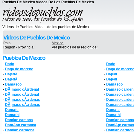
Pueblos De Mexico Videos De Los Pueblos De Mexico
Videos de Pueblos:
Videos de los pueblos de Mexico
Videos De Pueblos De Mexico
Pais:
Mexico
Region - Provincia:
Ver pueblos de la region de:
Pueblos De Mexico
-
Dado
-
Dado
-
Daga de moreno
-
Daga de moren
-
DajedÃ­
-
Dajedi
-
DajedÃ­
-
Dajedi
-
Damasco
-
Damasco
-
DÃ¡maso cÃ¡rdenal
-
Damaso carden
-
DÃ¡maso cÃ¡rdenal
-
Damaso carden
-
DÃ¡maso cÃ¡rdenas
-
Damaso carden
-
DÃ¡maso cÃ¡rdenas
-
Damaso carden
-
Damate
-
Damate
-
Damathi
-
Damathi
-
Damian camona
-
Damian camona
-
DamÃ­an carmona
-
DamiÃ¡n carmo
-
Damian carmona
-
Damian carmon