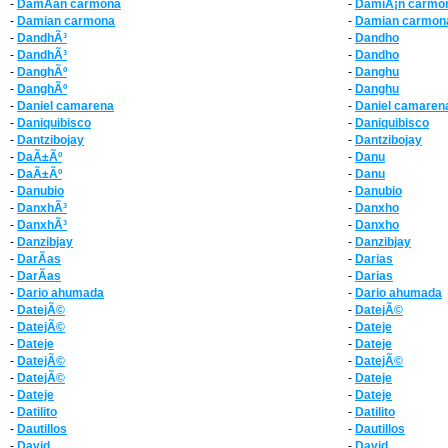
-
DamÃ­an carmona
-
DamiÃ¡n carmo
-
Damian carmona
-
Damian carmon
-
DandhÃ³
-
Dandho
-
DandhÃ³
-
Dandho
-
DanghÃº
-
Danghu
-
DanghÃº
-
Danghu
-
Daniel camarena
-
Daniel camaren
-
Daniquibisco
-
Daniquibisco
-
Dantzibojay
-
Dantzibojay
-
DaÃ±Ãº
-
Danu
-
DaÃ±Ãº
-
Danu
-
Danubio
-
Danubio
-
DanxhÃ³
-
Danxho
-
DanxhÃ³
-
Danxho
-
Danzibjay
-
Danzibjay
-
DarÃ­as
-
Darias
-
DarÃ­as
-
Darias
-
Dario ahumada
-
Dario ahumada
-
DatejÃ©
-
DatejÃ©
-
DatejÃ©
-
Dateje
-
Dateje
-
Dateje
-
DatejÃ©
-
DatejÃ©
-
DatejÃ©
-
Dateje
-
Dateje
-
Dateje
-
Datilito
-
Datilito
-
Dautillos
-
Dautillos
-
David
-
David