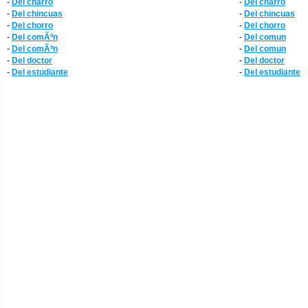
-
Del charro
-
Del charro
-
Del chincuas
-
Del chincuas
-
Del chorro
-
Del chorro
-
Del comÃºn
-
Del comun
-
Del comÃºn
-
Del comun
-
Del doctor
-
Del doctor
-
Del estudiante
-
Del estudiante